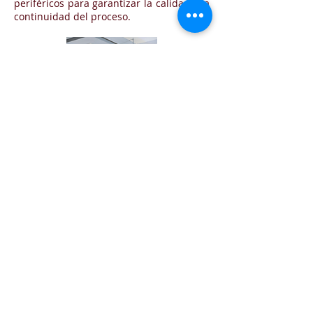
periféricos para garantizar la calidad y la
continuidad del proceso.
Desinfeccion UV
Sistemas que utilizan la Luz UV para la
desinfección del aire en habitaciones,
oficinas, salas de juntas o en superficies.
Asi como equipos para la desinfección
continua en bandas transpotradoras.
Los Mejores Productos