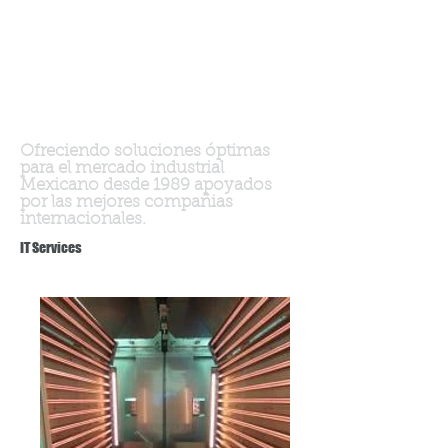
Ofreciendo soluciones óptimas
para el mercado industrial
Mexicano desde 1989 apoyados
por las mejores compañias
internacionales.
IT Services